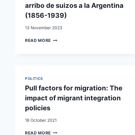
arribo de suizos a la Argentina
L’ENTREPRENEUR
DEVELOPMENT
FACE
(1856-1939)
À
LA
13 November 2023
PÉNURIE
DE
MIGRACIONES
READ MORE
MAIN-
Y
D’ŒUVRE,
CRISIS.
RÉSULTATS
LOS
D’UNE
FACTORES
ENQUÊTE
COYUNTURALES
PAR
EN
POLITICS
QUESTIONNAIRE
EL
Pull factors for migration: The
ARRIBO
DE
impact of migrant integration
SUIZOS
policies
A
LA
18 October 2021
ARGENTINA
(1856-
PULL
READ MORE
1939)