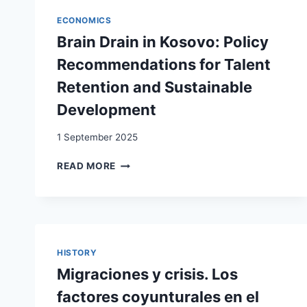
QUI
DISPOSENT
ECONOMICS
D’UN
Brain Drain in Kosovo: Policy
SURPLUS
DE
Recommendations for Talent
MAIN-
Retention and Sustainable
D’ŒUVRE
COMME
Development
ALTERNATIVE
AUX
1 September 2025
MIGRATIONS
INTERNATIONALES
BRAIN
READ MORE
:
DRAIN
LE
IN
CAS
KOSOVO:
DE
POLICY
LA
RECOMMENDATIONS
SUISSE
FOR
HISTORY
(III),
TALENT
Migraciones y crisis. Los
LE
RETENTION
COMPORTEMENT
AND
factores coyunturales en el
DE
SUSTAINABLE