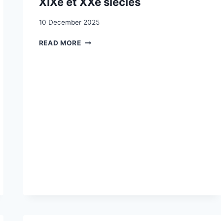
XIXe et XXe siècles
10 December 2025
LES
READ MORE
SUISSES
ET
L’OUTRE-
MER
:
LES
RÉACTIONS
À
L’ÉMIGRATION
AUX
XIXE
ET
XXE
SIÈCLES