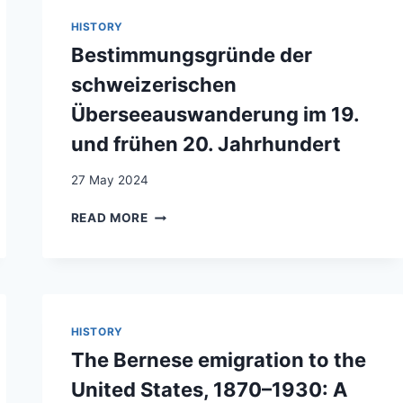
HISTORY
Bestimmungsgründe der
schweizerischen
Überseeauswanderung im 19.
und frühen 20. Jahrhundert
27 May 2024
BESTIMMUNGSGRÜNDE
READ MORE
DER
SCHWEIZERISCHEN
ÜBERSEEAUSWANDERUNG
IM
19.
UND
HISTORY
FRÜHEN
The Bernese emigration to the
20.
JAHRHUNDERT
United States, 1870–1930: A