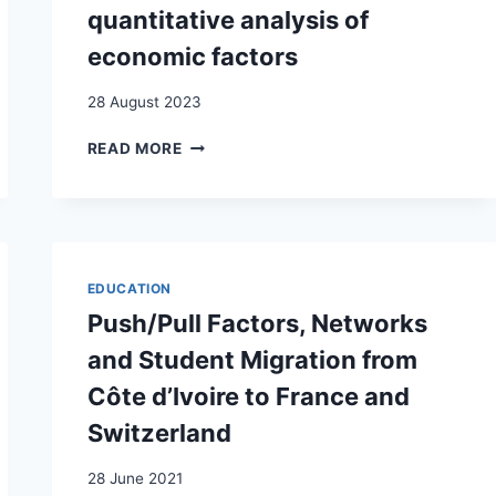
quantitative analysis of
economic factors
28 August 2023
THE
READ MORE
BERNESE
EMIGRATION
TO
THE
UNITED
STATES,
EDUCATION
1870–
Push/Pull Factors, Networks
1930:
A
and Student Migration from
QUANTITATIVE
Côte d’Ivoire to France and
ANALYSIS
OF
Switzerland
ECONOMIC
FACTORS
28 June 2021