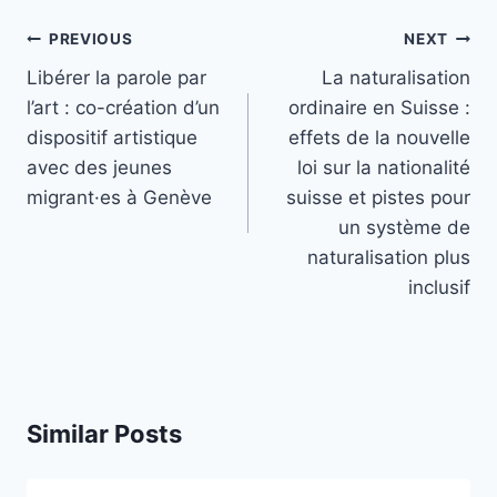
Post
PREVIOUS
NEXT
navigation
Libérer la parole par
La naturalisation
l’art : co-création d’un
ordinaire en Suisse :
dispositif artistique
effets de la nouvelle
avec des jeunes
loi sur la nationalité
migrant·es à Genève
suisse et pistes pour
un système de
naturalisation plus
inclusif
Similar Posts