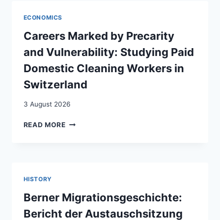
MIGRATION”
:
ECONOMICS
BIOGRAFISCHE
NARRATIVE
Careers Marked by Precarity
ALS
and Vulnerability: Studying Paid
DIGITALE
BILDUNGSRESSOURCE
Domestic Cleaning Workers in
ZUR
Switzerland
DIVERSIFIZIERUNG
DER
3 August 2026
HISTORISCH-
POLITISCHEN
CAREERS
READ MORE
BILDUNG
MARKED
IN
BY
DER
PRECARITY
SCHWEIZ
AND
VULNERABILITY:
HISTORY
STUDYING
PAID
Berner Migrationsgeschichte:
DOMESTIC
Bericht der Austauschsitzung
CLEANING