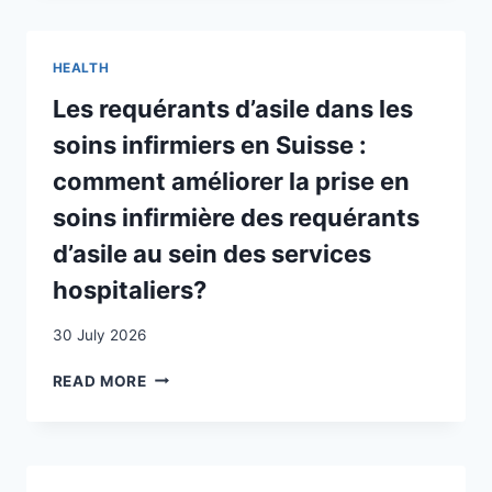
DANS
LE
COUPLE
HEALTH
MIXTE
Les requérants d’asile dans les
soins infirmiers en Suisse :
comment améliorer la prise en
soins infirmière des requérants
d’asile au sein des services
hospitaliers?
30 July 2026
LES
READ MORE
REQUÉRANTS
D’ASILE
DANS
LES
SOINS