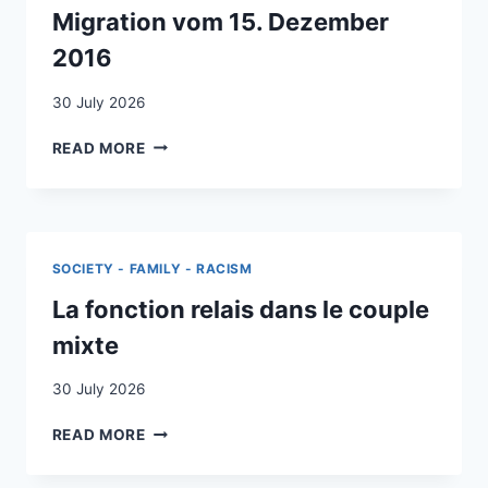
WORKERS
Migration vom 15. Dezember
IN
2016
SWITZERLAND
30 July 2026
BERNER
READ MORE
MIGRATIONSGESCHICHTE:
BERICHT
DER
AUSTAUSCHSITZUNG
MIGRATION
SOCIETY - FAMILY - RACISM
VOM
15.
La fonction relais dans le couple
DEZEMBER
mixte
2016
30 July 2026
LA
READ MORE
FONCTION
RELAIS