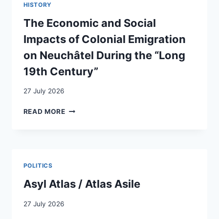
HISTORY
INFIRMIERS
EN
The Economic and Social
SUISSE
Impacts of Colonial Emigration
:
COMMENT
on Neuchâtel During the “Long
AMÉLIORER
19th Century”
LA
PRISE
27 July 2026
EN
SOINS
THE
READ MORE
INFIRMIÈRE
ECONOMIC
DES
AND
REQUÉRANTS
SOCIAL
D’ASILE
IMPACTS
AU
OF
SEIN
POLITICS
COLONIAL
DES
EMIGRATION
Asyl Atlas / Atlas Asile
SERVICES
ON
HOSPITALIERS?
NEUCHÂTEL
27 July 2026
DURING