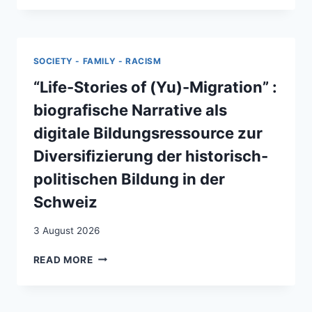
COMPÉTENCES
SCOLAIRES
DES
ENFANTS
SOCIETY - FAMILY - RACISM
DE
MIGRANTS
“Life-Stories of (Yu)-Migration” :
EN
biografische Narrative als
SUISSE :
L’ENCOURAGEMENT
digitale Bildungsressource zur
COMME
Diversifizierung der historisch-
NOUVEAU
PARADIGME
politischen Bildung in der
DES
Schweiz
POLITIQUES
ÉDUCATIVES
3 August 2026
“LIFE-
READ MORE
STORIES
OF
(YU)-