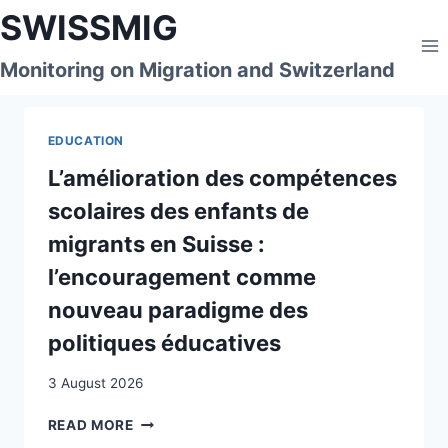
Skip
SWISSMIG
to
content
Monitoring on Migration and Switzerland
EDUCATION
L’amélioration des compétences
scolaires des enfants de
migrants en Suisse :
l’encouragement comme
nouveau paradigme des
politiques éducatives
3 August 2026
L’AMÉLIORATION
READ MORE
DES