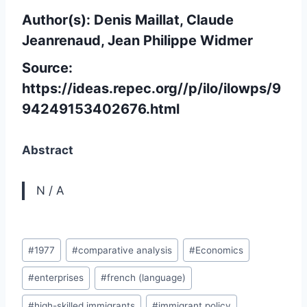
Author(s): Denis Maillat, Claude
Jeanrenaud, Jean Philippe Widmer
Source:
https://ideas.repec.org//p/ilo/ilowps/9
94249153402676.html
Abstract
N / A
Post
#
1977
#
comparative analysis
#
Economics
Tags:
#
enterprises
#
french (language)
#
high-skilled immigrants
#
immigrant policy