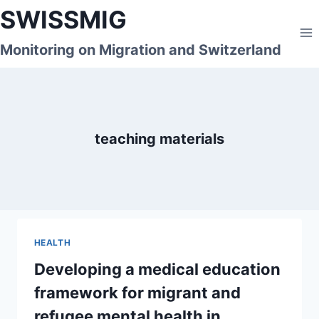
Skip
SWISSMIG
to
content
Monitoring on Migration and Switzerland
teaching materials
HEALTH
Developing a medical education
framework for migrant and
refugee mental health in