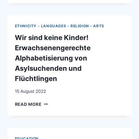
REPRÄSENTATIONGESELLSCHAFTLICHER
DIVERSITÄT
IN
LEHRMITTELN
ETHNICITY - LANGUAGES - RELIGION - ARTS
/
RACISME
Wir sind keine Kinder!
ET
Erwachsenengerechte
REPRÉSENTATION
DE
Alphabetisierung von
LA
Asylsuchenden und
DIVERSITÉ
SOCIALE
Flüchtlingen
DANS
LES
15 August 2022
MANUELS
SCOLAIRES
WIR
READ MORE
SIND
KEINE
KINDER!
ERWACHSENENGERECHTE
ALPHABETISIERUNG
EDUCATION