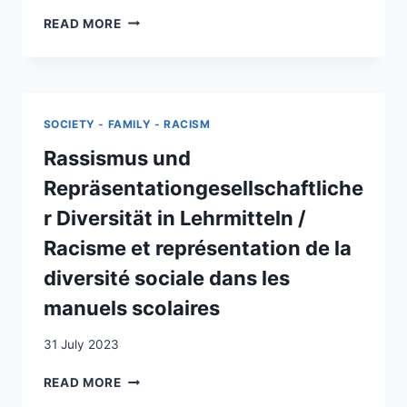
KOLONIALISMUS,
READ MORE
DIE
SCHWEIZ
UND
ICH.
ENTWICKLUNG
SOCIETY - FAMILY - RACISM
EINER
UNTERRICHTSEINHEIT
Rassismus und
IM
Repräsentationgesellschaftliche
FACH
GESCHICHTE
r Diversität in Lehrmitteln /
AUF
Racisme et représentation de la
DER
SEKUNDARSTUFE
diversité sociale dans les
I
manuels scolaires
31 July 2023
RASSISMUS
READ MORE
UND