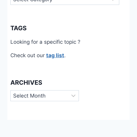
POUR
L’ENSEIGNEMENT
/
APPRENTISSAGE
TAGS
DU
FRANÇAIS
Looking for a specific topic ?
EN
CONTEXTE
Check out our
tag list
.
MIGRATOIRE
ARCHIVES
Archives