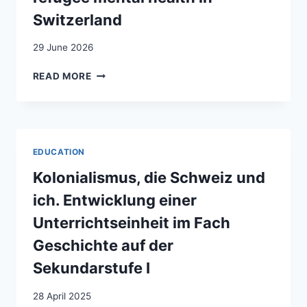
Switzerland
29 June 2026
DEVELOPING
READ MORE
A
MEDICAL
EDUCATION
FRAMEWORK
FOR
EDUCATION
MIGRANT
AND
Kolonialismus, die Schweiz und
REFUGEE
ich. Entwicklung einer
MENTAL
HEALTH
Unterrichtseinheit im Fach
IN
Geschichte auf der
SWITZERLAND
Sekundarstufe I
28 April 2025