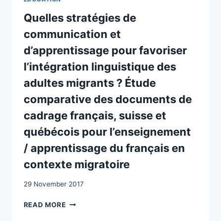
VON
ASYLSUCHENDEN
Quelles stratégies de
UND
communication et
FLÜCHTLINGEN
d’apprentissage pour favoriser
l’intégration linguistique des
adultes migrants ? Étude
comparative des documents de
cadrage français, suisse et
québécois pour l’enseignement
/ apprentissage du français en
contexte migratoire
29 November 2017
QUELLES
READ MORE
STRATÉGIES