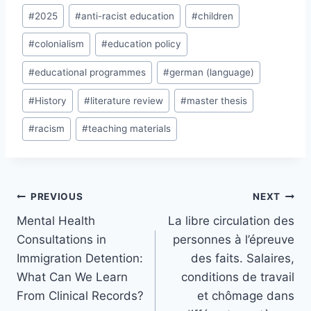
Post
#
2025
#
anti-racist education
#
children
Tags:
#
colonialism
#
education policy
#
educational programmes
#
german (language)
#
History
#
literature review
#
master thesis
#
racism
#
teaching materials
Post
PREVIOUS
NEXT
navigation
Mental Health
La libre circulation des
Consultations in
personnes à l’épreuve
Immigration Detention:
des faits. Salaires,
What Can We Learn
conditions de travail
From Clinical Records?
et chômage dans