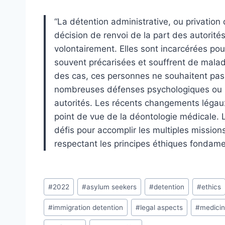
“La détention administrative, ou privatio
décision de renvoi de la part des autorité
volontairement. Elles sont incarcérées pour 
souvent précarisées et souffrent de mala
des cas, ces personnes ne souhaitent pas 
nombreuses défenses psychologiques ou p
autorités. Les récents changements légaux 
point de vue de la déontologie médicale.
défis pour accomplir les multiples mission
respectant les principes éthiques fondame
Post
#
2022
#
asylum seekers
#
detention
#
ethics
Tags:
#
immigration detention
#
legal aspects
#
medici