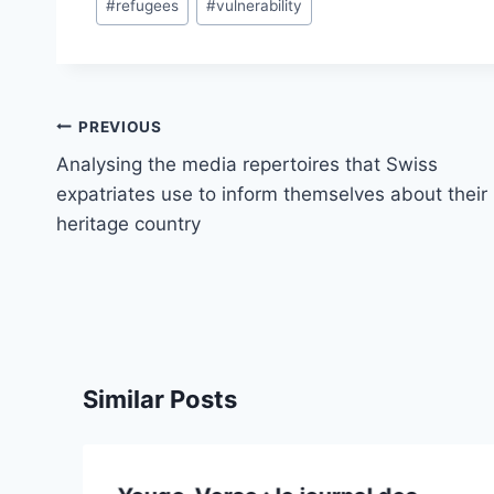
#
refugees
#
vulnerability
Post
PREVIOUS
navigation
Analysing the media repertoires that Swiss
expatriates use to inform themselves about their
heritage country
Similar Posts