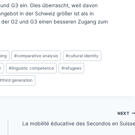
 und G3 ein. Dies überrascht, weil davon
ebot in der Schweiz größer ist als in
n der G2 und G3 einen besseren Zugang zum
hing
#
comparative analysis
#
cultural identity
y
#
linguistic competence
#
refugees
#
third generation
NEXT
La mobilité éducative des Secondos en Suiss