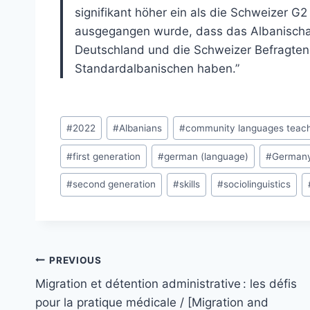
signifikant höher ein als die Schweizer G2
ausgegangen wurde, dass das Albanischang
Deutschland und die Schweizer Befragte
Standardalbanischen haben.”
Post
#
2022
#
Albanians
#
community languages teac
Tags:
#
first generation
#
german (language)
#
German
#
second generation
#
skills
#
sociolinguistics
Post
PREVIOUS
navigation
Migration et détention administrative : les défis
pour la pratique médicale / [Migration and