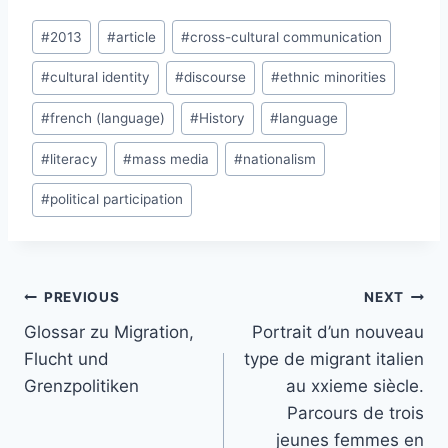
Post
#
2013
#
article
#
cross-cultural communication
Tags:
#
cultural identity
#
discourse
#
ethnic minorities
#
french (language)
#
History
#
language
#
literacy
#
mass media
#
nationalism
#
political participation
Post
PREVIOUS
NEXT
navigation
Glossar zu Migration,
Portrait d’un nouveau
Flucht und
type de migrant italien
Grenzpolitiken
au xxieme siècle.
Parcours de trois
jeunes femmes en