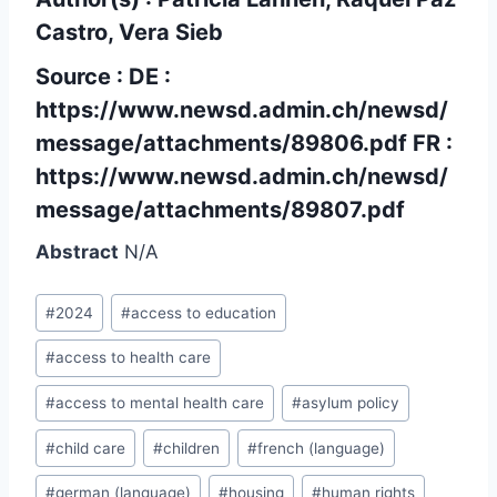
Castro, Vera Sieb
Source : DE :
https://www.newsd.admin.ch/newsd/
message/attachments/89806.pdf
FR :
https://www.newsd.admin.ch/newsd/
message/attachments/89807.pdf
Abstract
N/A
Post
#
2024
#
access to education
Tags:
#
access to health care
#
access to mental health care
#
asylum policy
#
child care
#
children
#
french (language)
#
german (language)
#
housing
#
human rights