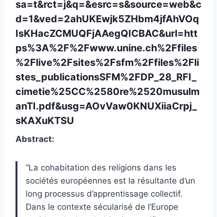
sa=t&rct=j&q=&esrc=s&source=web&c
d=1&ved=2ahUKEwjk5ZHbm4jfAhVOq
IsKHacZCMUQFjAAegQICBAC&url=htt
ps%3A%2F%2Fwww.unine.ch%2Ffiles
%2Flive%2Fsites%2Fsfm%2Ffiles%2Fli
stes_publicationsSFM%2FDP_28_RFI_
cimetie%25CC%2580re%2520musulm
anTI.pdf&usg=AOvVaw0KNUXiiaCrpj_
sKAXuKTSU
Abstract:
“La cohabitation des religions dans les
sociétés européennes est la résultante d’un
long processus d’apprentissage collectif.
Dans le contexte sécularisé de l’Europe