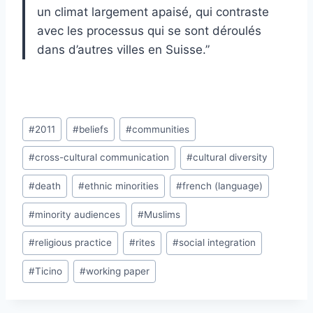
un climat largement apaisé, qui contraste
avec les processus qui se sont déroulés
dans d’autres villes en Suisse.”
Post
#
2011
#
beliefs
#
communities
Tags:
#
cross-cultural communication
#
cultural diversity
#
death
#
ethnic minorities
#
french (language)
#
minority audiences
#
Muslims
#
religious practice
#
rites
#
social integration
#
Ticino
#
working paper