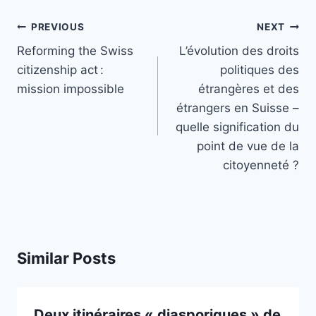
Post
PREVIOUS
NEXT
navigation
Reforming the Swiss
L’évolution des droits
citizenship act :
politiques des
mission impossible
étrangères et des
étrangers en Suisse –
quelle signification du
point de vue de la
citoyenneté ?
Similar Posts
Deux itinéraires « diasporiques » de