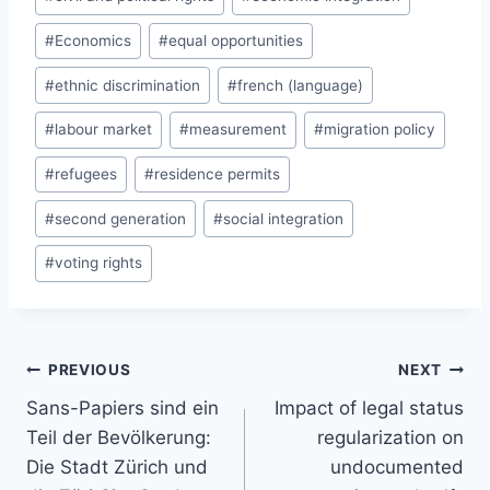
#
Economics
#
equal opportunities
#
ethnic discrimination
#
french (language)
#
labour market
#
measurement
#
migration policy
#
refugees
#
residence permits
#
second generation
#
social integration
#
voting rights
Post
PREVIOUS
NEXT
navigation
Sans-Papiers sind ein
Impact of legal status
Teil der Bevölkerung:
regularization on
Die Stadt Zürich und
undocumented