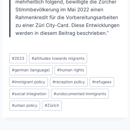
mehrheitlich folgend, bewilligte die Zürcher
Stimmbevölkerung im Mai 2022 einen
Rahmenkredit für die Vorbereitungsarbeiten
zu einer Züri City-Card. Diese Entwicklungen
werden in diesem Beitrag beschrieben.”
Post
#
2023
#
attitudes towards migrants
Tags:
#
german (language)
#
human rights
#
immigrant policy
#
reception policy
#
refugees
#
social integration
#
undocumented immigrants
#
urban policy
#
Zürich