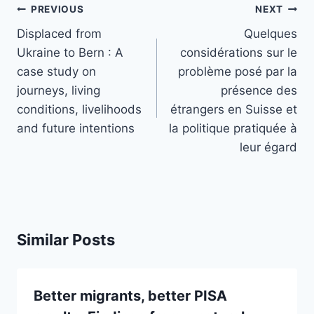
Post
PREVIOUS
NEXT
navigation
Displaced from
Quelques
Ukraine to Bern : A
considérations sur le
case study on
problème posé par la
journeys, living
présence des
conditions, livelihoods
étrangers en Suisse et
and future intentions
la politique pratiquée à
leur égard
Similar Posts
Better migrants, better PISA