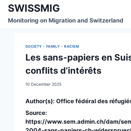
Skip
SWISSMIG
to
content
Monitoring on Migration and Switzerland
SOCIETY - FAMILY - RACISM
Les sans-papiers en Suis
conflits d’intérêts
10 December 2025
Author(s): Office fédéral des réfugi
Source:
https://www.sem.admin.ch/dam/sem/
2004-sans-papiers-ch-widerspruec