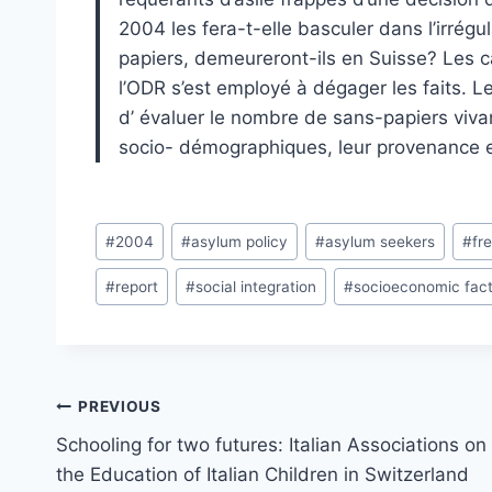
2004 les fera-t-elle basculer dans l’irrég
papiers, demeureront-ils en Suisse? Les c
l’ODR s’est employé à dégager les faits. 
d’ évaluer le nombre de sans-papiers vivant
socio- démographiques, leur provenance et 
Post
#
2004
#
asylum policy
#
asylum seekers
#
fr
Tags:
#
report
#
social integration
#
socioeconomic fac
Post
PREVIOUS
navigation
Schooling for two futures: Italian Associations on
the Education of Italian Children in Switzerland