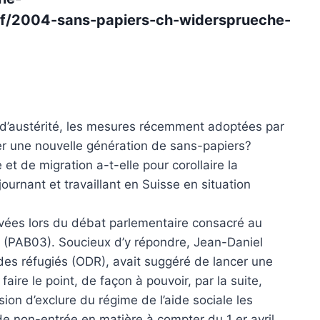
pdf/2004-sans-papiers-ch-widersprueche-
que d’austérité, les mesures récemment adoptées par
éer une nouvelle génération de sans-papiers?
e et de migration a-t-elle pour corollaire la
urnant et travaillant en Suisse en situation
levées lors du débat parlementaire consacré au
(PAB03). Soucieux d’y répondre, Jean-Daniel
l des réfugiés (ODR), avait suggéré de lancer une
aire le point, de façon à pouvoir, par la suite,
sion d’exclure du régime de l’aide sociale les
de non-entrée en matière à compter du 1 er avril