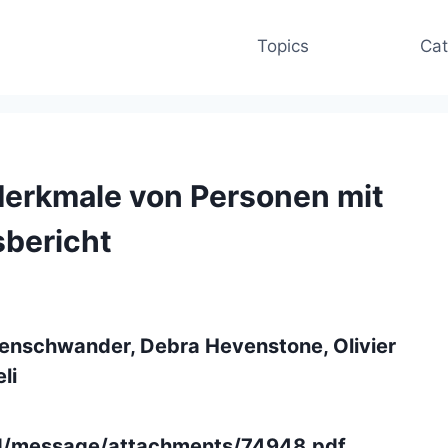
Topics
Cat
Merkmale von Personen mit
sbericht
euenschwander, Debra Hevenstone, Olivier
li
d/message/attachments/74948.pdf