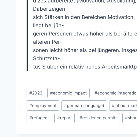
dizes aufbereitet (Motivation, Ausbildung
Dabei zeigen
sich Stärken in den Bereichen Motivation
liegt bei jün-
geren Personen etwas höher als bei ältere
älteren Per-
sonen leicht höher als bei jüngeren. Insge
Schutzsta-
tus S über ein relativ hohes Arbeitsmarktp
Post
#
2023
#
economic impact
#
economic integratio
Tags:
#
employment
#
german (language)
#
labour mar
#
refugees
#
report
#
residence permits
#
shor