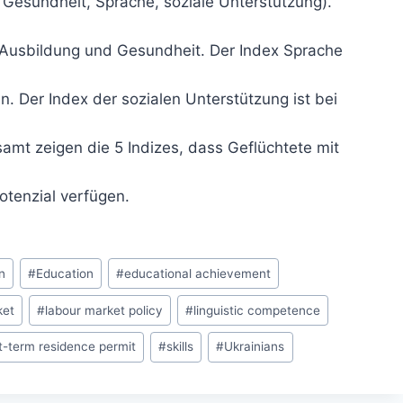
, Gesundheit, Sprache, soziale Unterstützung).
, Ausbildung und Gesundheit. Der Index Sprache
n. Der Index der sozialen Unterstützung ist bei
samt zeigen die 5 Indizes, dass Geflüchtete mit
otenzial verfügen.
n
#
Education
#
educational achievement
ket
#
labour market policy
#
linguistic competence
t-term residence permit
#
skills
#
Ukrainians