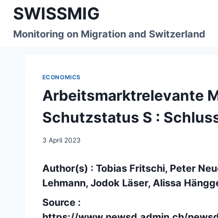
Skip
SWISSMIG
to
content
Monitoring on Migration and Switzerland
ECONOMICS
Arbeitsmarktrelevante 
Schutzstatus S : Schlus
3 April 2023
Author(s) : Tobias Fritschi, Peter N
Lehmann, Jodok Läser, Alissa Hängge
Source :
https://www.newsd.admin.ch/news