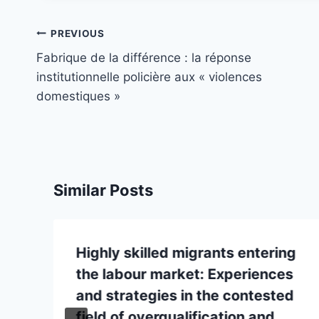
Post
PREVIOUS
navigation
Fabrique de la différence : la réponse
institutionnelle policière aux « violences
domestiques »
Similar Posts
s
Highly skilled migrants entering
the labour market: Experiences
and strategies in the contested
field of overqualification and