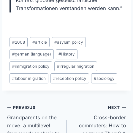
Kontext globaler gesellschaftlicher
Transformationen verstanden werden kann.”
Post
#
2008
#
article
#
asylum policy
Tags:
#
german (language)
#
History
#
immigration policy
#
irregular migration
#
labour migration
#
reception policy
#
sociology
Post
PREVIOUS
NEXT
navigation
Grandparents on the
Cross-border
move: a multilevel
commuters: How to