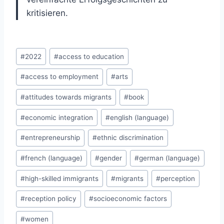
kritisieren.
Post
#
2022
#
access to education
Tags:
#
access to employment
#
arts
#
attitudes towards migrants
#
book
#
economic integration
#
english (language)
#
entrepreneurship
#
ethnic discrimination
#
french (language)
#
gender
#
german (language)
#
high-skilled immigrants
#
migrants
#
perception
#
reception policy
#
socioeconomic factors
#
women