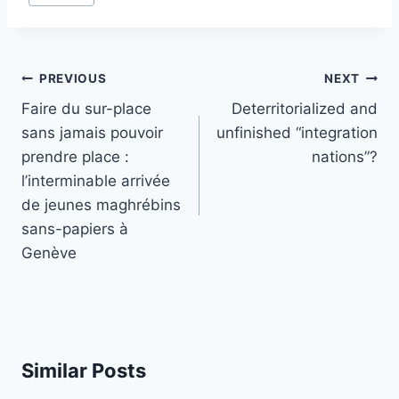
Post
PREVIOUS
NEXT
navigation
Faire du sur-place
Deterritorialized and
sans jamais pouvoir
unfinished “integration
prendre place :
nations”?
l’interminable arrivée
de jeunes maghrébins
sans-papiers à
Genève
Similar Posts