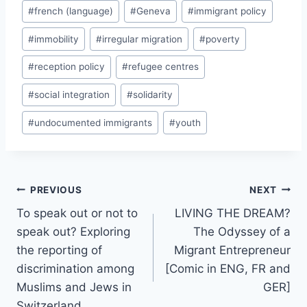
#
french (language)
#
Geneva
#
immigrant policy
#
immobility
#
irregular migration
#
poverty
#
reception policy
#
refugee centres
#
social integration
#
solidarity
#
undocumented immigrants
#
youth
Post
PREVIOUS
NEXT
navigation
To speak out or not to
LIVING THE DREAM?
speak out? Exploring
The Odyssey of a
the reporting of
Migrant Entrepreneur
discrimination among
[Comic in ENG, FR and
Muslims and Jews in
GER]
Switzerland