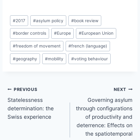
Post
#
2017
#
asylum policy
#
book review
Tags:
#
border controls
#
Europe
#
European Union
#
freedom of movement
#
french (language)
#
geography
#
mobility
#
voting behaviour
Post
PREVIOUS
NEXT
navigation
Statelessness
Governing asylum
determination: the
through configurations
Swiss experience
of productivity and
deterrence: Effects on
the spatiotemporal