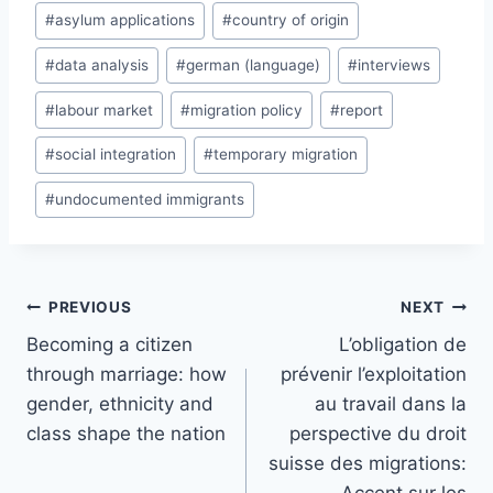
#
asylum applications
#
country of origin
#
data analysis
#
german (language)
#
interviews
#
labour market
#
migration policy
#
report
#
social integration
#
temporary migration
#
undocumented immigrants
Post
PREVIOUS
NEXT
navigation
Becoming a citizen
L’obligation de
through marriage: how
prévenir l’exploitation
gender, ethnicity and
au travail dans la
class shape the nation
perspective du droit
suisse des migrations: