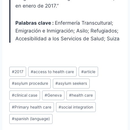
en enero de 2017.”
Palabras clave :
Enfermería Transcultural;
Emigración e Inmigración; Asilo; Refugiados;
Accesibilidad a los Servicios de Salud; Suiza
Post
#
2017
#
access to health care
#
article
Tags:
#
asylum procedure
#
asylum seekers
#
clinical case
#
Geneva
#
health care
#
Primary health care
#
social integration
#
spanish (language)