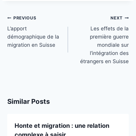
Post
PREVIOUS
NEXT
navigation
L’apport
Les effets de la
démographique de la
première guerre
migration en Suisse
mondiale sur
l’intégration des
étrangers en Suisse
Similar Posts
Honte et migration : une relation
complexe à saisir