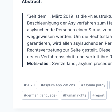
Abstract:
“Seit dem 1. März 2019 ist die «Neustruktu
Beschleunigung der Asylverfahren zum Haup
asylsuchende Personen einen Status zum V
weggewiesen werden. Um die Rechtsstaatl
garantieren, wird allen asylsuchenden Per
Rechtsvertretung zur Seite gestellt. Die
ersten Verfahrensschritt und vertritt ihre 
Mots-clés
: Switzerland, asylum procedur
Post
#
2020
#
asylum applications
#
asylum policy
Tags:
#
german (language)
#
human rights
#
report