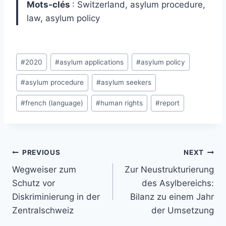
Mots-clés
: Switzerland, asylum procedure,
law, asylum policy
Post
#
2020
#
asylum applications
#
asylum policy
Tags:
#
asylum procedure
#
asylum seekers
#
french (language)
#
human rights
#
report
Post
PREVIOUS
NEXT
navigation
Wegweiser zum
Zur Neustrukturierung
Schutz vor
des Asylbereichs:
Diskriminierung in der
Bilanz zu einem Jahr
Zentralschweiz
der Umsetzung