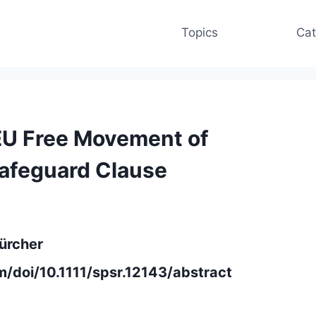
Topics
Cat
EU Free Movement of
Safeguard Clause
Zürcher
om/doi/10.1111/spsr.12143/abstract