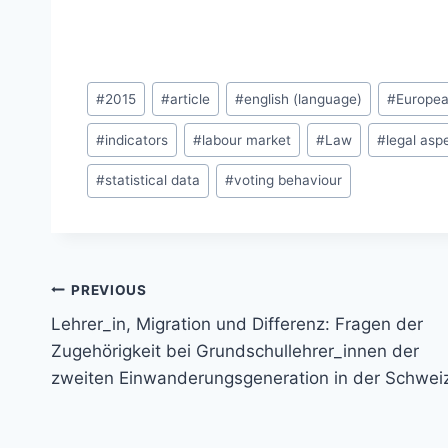
Post
#
2015
#
article
#
english (language)
#
Europea
Tags:
#
indicators
#
labour market
#
Law
#
legal asp
#
statistical data
#
voting behaviour
Post
PREVIOUS
navigation
Lehrer_in, Migration und Differenz: Fragen der
Zugehörigkeit bei Grundschullehrer_innen der
zweiten Einwanderungsgeneration in der Schwei