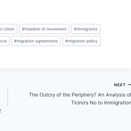
n Union
#
freedom of movement
#
immigrants
ects
#
migration agreements
#
migration policy
NEXT
The Outcry of the Periphery? An Analysis o
Ticino’s No to Immigratio
z