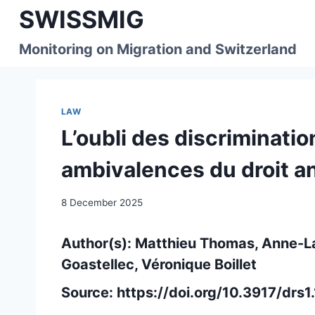
Skip
SWISSMIG
to
content
Monitoring on Migration and Switzerland
LAW
L’oubli des discriminatio
ambivalences du droit an
8 December 2025
Author(s): Matthieu Thomas, Anne-La
Goastellec, Véronique Boillet
Source:
https://doi.org/10.3917/drs