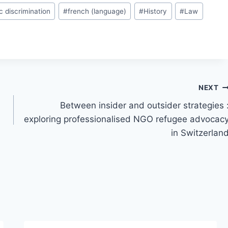
c discrimination
#
french (language)
#
History
#
Law
NEXT
Between insider and outsider strategies 
exploring professionalised NGO refugee advocac
in Switzerlan