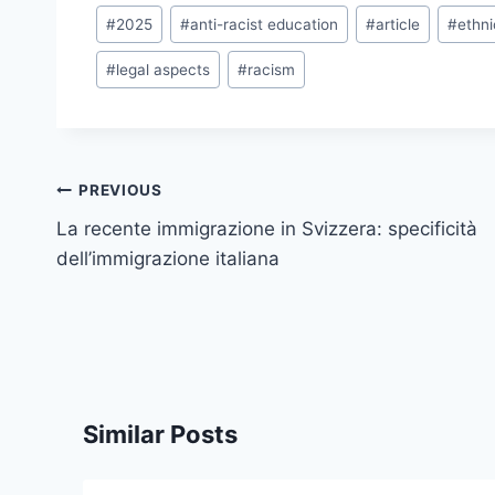
Post
#
2025
#
anti-racist education
#
article
#
ethni
Tags:
#
legal aspects
#
racism
Post
PREVIOUS
navigation
La recente immigrazione in Svizzera: specificità
dell’immigrazione italiana
Similar Posts