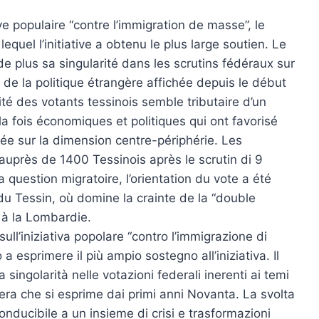
ive populaire “contre l’immigration de masse”, le
equel l’initiative a obtenu le plus large soutien. Le
de plus sa singularité dans les scrutins fédéraux sur
 de la politique étrangère affichée depuis le début
té des votants tessinois semble tributaire d’un
 fois économiques et politiques qui ont favorisé
ée sur la dimension centre-périphérie. Les
 auprès de 1400 Tessinois après le scrutin di 9
la question migratoire, l’orientation du vote a été
du Tessin, où domine la crainte de la “double
t à la Lombardie.
ull’iniziativa popolare “contro l’immigrazione di
 a esprimere il più ampio sostegno all’iniziativa. Il
singolarità nelle votazioni federali inerenti ai temi
stera che si esprime dai primi anni Novanta. La svolta
conducibile a un insieme di crisi e trasformazioni