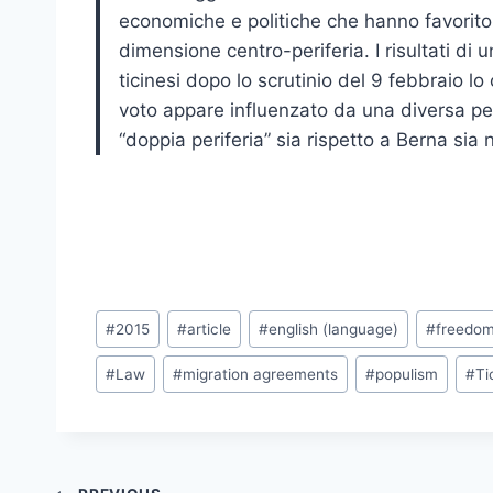
economiche e politiche che hanno favorito 
dimensione centro-periferia. I risultati di 
ticinesi dopo lo scrutinio del 9 febbraio lo 
voto appare influenzato da una diversa per
“doppia periferia” sia rispetto a Berna sia 
Post
#
2015
#
article
#
english (language)
#
freedo
Tags:
#
Law
#
migration agreements
#
populism
#
Ti