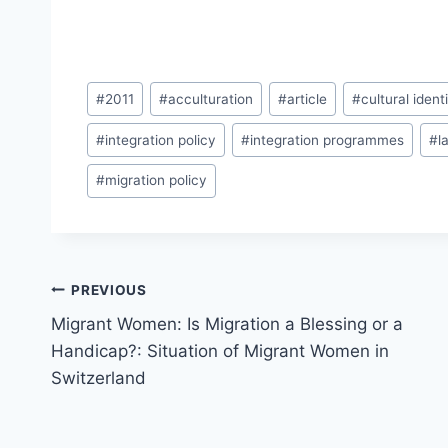
Post
#
2011
#
acculturation
#
article
#
cultural ident
Tags:
#
integration policy
#
integration programmes
#
l
#
migration policy
Post
PREVIOUS
navigation
Migrant Women: Is Migration a Blessing or a
Handicap?: Situation of Migrant Women in
Switzerland