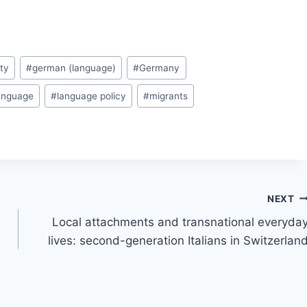
ity
#
german (language)
#
Germany
anguage
#
language policy
#
migrants
NEXT
Local attachments and transnational everyda
lives: second-generation Italians in Switzerlan