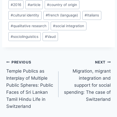
Post
#
2016
#
article
#
country of origin
Tags:
#
cultural identity
#
french (language)
#
Italians
#
qualitative research
#
social integration
#
sociolinguistics
#
Vaud
Post
PREVIOUS
NEXT
navigation
Temple Publics as
Migration, migrant
Interplay of Multiple
integration and
Public Spheres: Public
support for social
Faces of Sri Lankan
spending: The case of
Tamil Hindu Life in
Switzerland
Switzerland