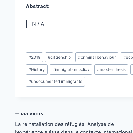
Abstract:
N / A
Post
#
2018
#
citizenship
#
criminal behaviour
#
eco
Tags:
#
History
#
immigration policy
#
master thesis
#
undocumented immigrants
Post
PREVIOUS
navigation
La réinstallation des réfugiés: Analyse de
l’expérience suisse dans le contexte international