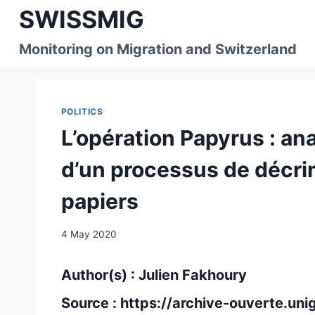
Skip
SWISSMIG
to
content
Monitoring on Migration and Switzerland
POLITICS
L’opération Papyrus : ana
d’un processus de décri
papiers
4 May 2020
Author(s) : Julien Fakhoury
Source :
https://archive-ouverte.uni