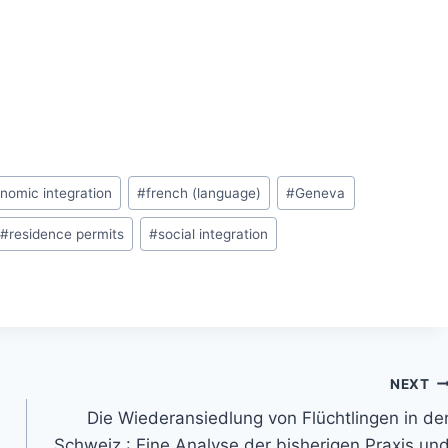
nomic integration
#
french (language)
#
Geneva
#
residence permits
#
social integration
NEXT
Die Wiederansiedlung von Flüchtlingen in de
Schweiz : Eine Analyse der bisherigen Praxis un