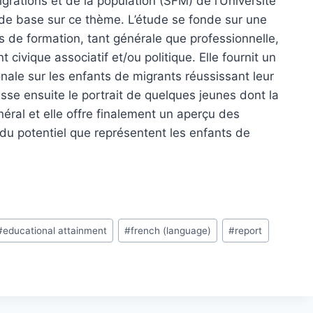
grations et de la population (SFM) de l’Université
de base sur ce thème. L’étude se fonde sur une
s de formation, tant générale que professionnelle,
 civique associatif et/ou politique. Elle fournit un
ionale sur les enfants de migrants réussissant leur
esse ensuite le portrait de quelques jeunes dont la
énéral et elle offre finalement un aperçu des
du potentiel que représentent les enfants de
#
educational attainment
#
french (language)
#
report