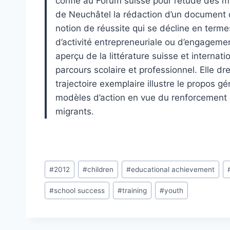
confié au Forum suisse pour l’étude des mi
de Neuchâtel la rédaction d’un document 
notion de réussite qui se décline en terme
d’activité entrepreneuriale ou d’engagement
aperçu de la littérature suisse et internat
parcours scolaire et professionnel. Elle dr
trajectoire exemplaire illustre le propos g
modèles d’action en vue du renforcement 
migrants.
Post
#
2012
#
children
#
educational achievement
Tags:
#
school success
#
training
#
youth