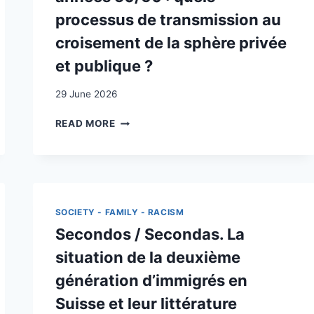
processus de transmission au
croisement de la sphère privée
et publique ?
29 June 2026
RAPPORT
READ MORE
À
“LA
LANGUE
ET
CULTURE
ITALIENNES”
SOCIETY - FAMILY - RACISM
CHEZ
Secondos / Secondas. La
DE
JEUNES
situation de la deuxième
ADULTES
génération d’immigrés en
ISSUS
DE
Suisse et leur littérature
FAMILLES