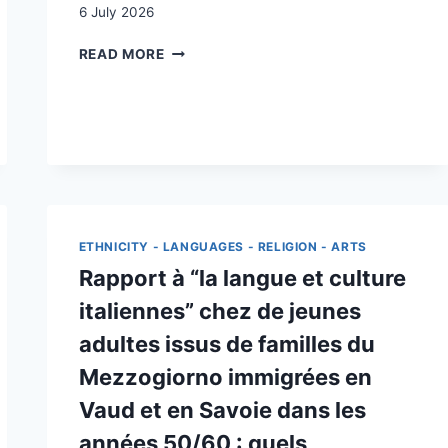
6 July 2026
LES
READ MORE
SUISSES
DE
LA
MER
NOIRE:
HISTOIRE
D’UNE
DIASPORA
OUBLIÉE
ETHNICITY - LANGUAGES - RELIGION - ARTS
Rapport à “la langue et culture
italiennes” chez de jeunes
adultes issus de familles du
Mezzogiorno immigrées en
Vaud et en Savoie dans les
années 50/60 : quels