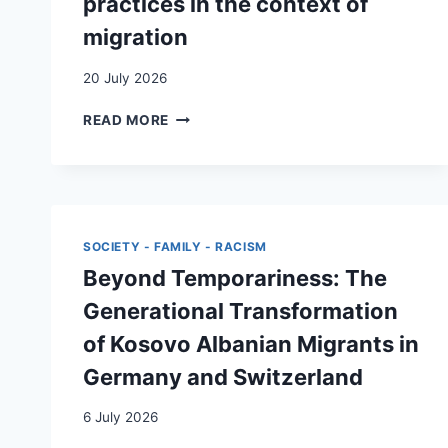
practices in the context of
migration
20 July 2026
TELLING
READ MORE
FAMILY
STORIES:
TRANSGENERATIONAL
MEMORY
PRACTICES
IN
SOCIETY - FAMILY - RACISM
THE
Beyond Temporariness: The
CONTEXT
OF
Generational Transformation
MIGRATION
of Kosovo Albanian Migrants in
Germany and Switzerland
6 July 2026