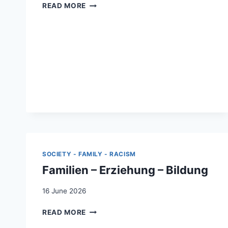
BEYOND
READ MORE
TEMPORARINESS:
THE
GENERATIONAL
TRANSFORMATION
OF
KOSOVO
ALBANIAN
MIGRANTS
IN
GERMANY
AND
SWITZERLAND
SOCIETY - FAMILY - RACISM
Familien – Erziehung – Bildung
16 June 2026
FAMILIEN
READ MORE
–