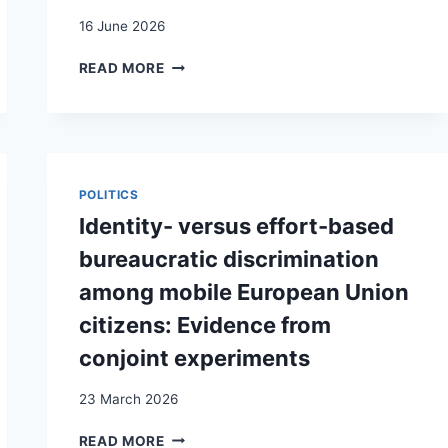
DU
16 June 2026
MEZZOGIORNO
IMMIGRÉES
SECONDOS
READ MORE
EN
/
VAUD
SECONDAS.
ET
LA
EN
SITUATION
SAVOIE
DE
DANS
LA
POLITICS
LES
DEUXIÈME
Identity- versus effort-based
ANNÉES
GÉNÉRATION
50/60
D’IMMIGRÉS
bureaucratic discrimination
:
EN
among mobile European Union
QUELS
SUISSE
PROCESSUS
ET
citizens: Evidence from
DE
LEUR
conjoint experiments
TRANSMISSION
LITTÉRATURE
AU
CROISEMENT
23 March 2026
DE
IDENTITY-
LA
READ MORE