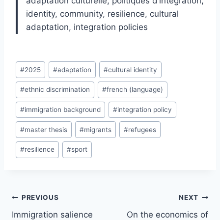
adaptation culturelle, politiques d’intégration,
identity, community, resilience, cultural
adaptation, integration policies
Post
#
2025
#
adaptation
#
cultural identity
Tags:
#
ethnic discrimination
#
french (language)
#
immigration background
#
integration policy
#
master thesis
#
migrants
#
refugees
#
resilience
#
sport
Post
PREVIOUS
NEXT
navigation
Immigration salience
On the economics of