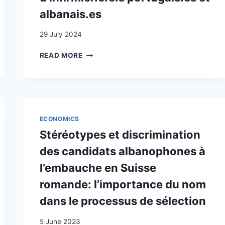
albanais.es
29 July 2024
LA
READ MORE
RECONNAISSANCE
DU
DIPLÔME
INFIRMIER
ÉTRANGER
EN
ECONOMICS
SUISSE
Stéréotypes et discrimination
:
ENJEUX
des candidats albanophones à
IDENTITAIRES
l’embauche en Suisse
ET
D’APPRENTISSAGE.
romande: l’importance du nom
L’EXPÉRIENCE
dans le processus de sélection
DU
POINT
5 June 2023
DE