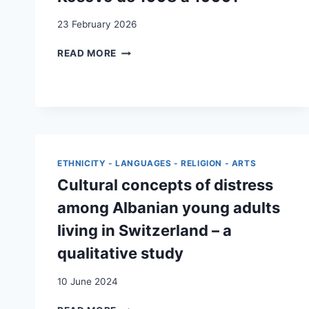
23 February 2026
QUELS
READ MORE
ÉTAIENT
LES
ENJEUX
DANS
LE
PROCESSUS
D’INTÉGRATION
ETHNICITY - LANGUAGES - RELIGION - ARTS
DES
MIGRANT·E·S
Cultural concepts of distress
ALBANAIS·ES
among Albanian young adults
ARRIVÉ·E·S
DANS
living in Switzerland – a
LE
qualitative study
CANTON
DE
10 June 2024
VAUD
À
CULTURAL