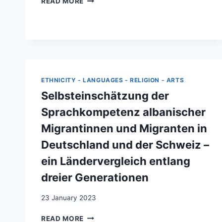
READ MORE
LA
CONCEPTS
SUITE
OF
DE
DISTRESS
LA
AMONG
GUERRE
ALBANIAN
DU
YOUNG
KOSOVO
ADULTS
DE
ETHNICITY - LANGUAGES - RELIGION - ARTS
LIVING
1998
IN
Selbsteinschätzung der
À
SWITZERLAND
1999?
Sprachkompetenz albanischer
–
A
Migrantinnen und Migranten in
QUALITATIVE
Deutschland und der Schweiz –
STUDY
ein Ländervergleich entlang
dreier Generationen
23 January 2023
SELBSTEINSCHÄTZUNG
READ MORE