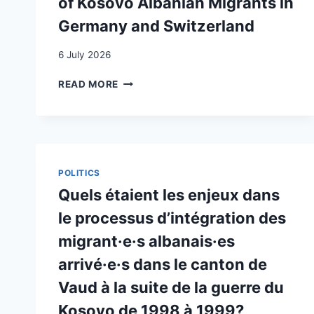
of Kosovo Albanian Migrants in
Germany and Switzerland
6 July 2026
BEYOND
READ MORE
TEMPORARINESS:
THE
GENERATIONAL
TRANSFORMATION
OF
KOSOVO
POLITICS
ALBANIAN
Quels étaient les enjeux dans
MIGRANTS
IN
le processus d’intégration des
GERMANY
migrant·e·s albanais·es
AND
SWITZERLAND
arrivé·e·s dans le canton de
Vaud à la suite de la guerre du
Kosovo de 1998 à 1999?