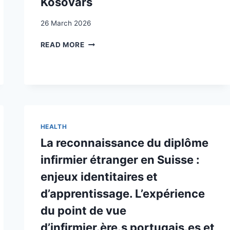
Kosovars
26 March 2026
DETERMINANTS
READ MORE
OF
POSTCONFLICT
SYMPTOMS
IN
ALBANIAN
KOSOVARS
HEALTH
La reconnaissance du diplôme
infirmier étranger en Suisse :
enjeux identitaires et
d’apprentissage. L’expérience
du point de vue
d’infirmier.ère.s portugais.es et