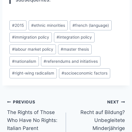
Post
#
2015
#
ethnic minorities
#
french (language)
Tags:
#
immigration policy
#
integration policy
#
labour market policy
#
master thesis
#
nationalism
#
referendums and initiatives
#
right-wing radicalism
#
socioeconomic factors
Post
PREVIOUS
NEXT
navigation
The Rights of Those
Recht auf Bildung?
Who Have No Rights:
Unbegleitete
Italian Parent
Minderjährige