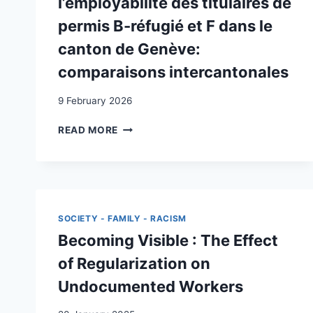
l’employabilité des titulaires de
permis B-réfugié et F dans le
canton de Genève:
comparaisons intercantonales
9 February 2026
ANALYSE
READ MORE
DES
DÉTERMINANTS
MACROÉCONOMIQUES
DE
L’EMPLOYABILITÉ
DES
SOCIETY - FAMILY - RACISM
TITULAIRES
Becoming Visible : The Effect
DE
PERMIS
of Regularization on
B-
Undocumented Workers
RÉFUGIÉ
ET