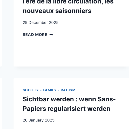
l’ère de la libre circulation, les
nouveaux saisonniers
29 December 2025
TRAVAILLEURS
READ MORE
ET
TRAVAILLEUSES
EUROPÉEN·NES
EXPLOITÉ·ES:
À
L’ÈRE
DE
LA
LIBRE
SOCIETY - FAMILY - RACISM
CIRCULATION,
Sichtbar werden : wenn Sans-
LES
NOUVEAUX
Papiers regularisiert werden
SAISONNIERS
20 January 2025