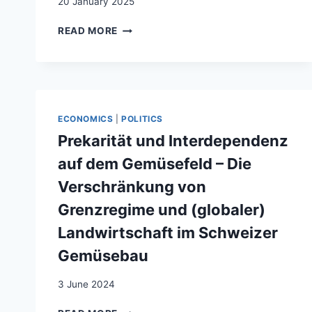
20 January 2025
F
DANS
BECOMING
READ MORE
LE
VISIBLE
CANTON
:
DE
THE
GENÈVE:
EFFECT
COMPARAISONS
OF
INTERCANTONALES
REGULARIZATION
ECONOMICS
|
POLITICS
ON
Prekarität und Interdependenz
UNDOCUMENTED
WORKERS
auf dem Gemüsefeld – Die
Verschränkung von
Grenzregime und (globaler)
Landwirtschaft im Schweizer
Gemüsebau
3 June 2024
PREKARITÄT