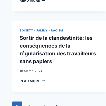
READ MORE
UND
INTERDEPENDENZ
AUF
DEM
GEMÜSEFELD
–
SOCIETY - FAMILY - RACISM
DIE
Sortir de la clandestinité: les
VERSCHRÄNKUNG
VON
conséquences de la
GRENZREGIME
régularisation des travailleurs
UND
(GLOBALER)
sans papiers
LANDWIRTSCHAFT
IM
18 March 2024
SCHWEIZER
GEMÜSEBAU
SORTIR
READ MORE
DE
LA
CLANDESTINITÉ:
LES
Page
CONSÉQUENCES