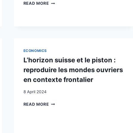
SICHTBAR
READ MORE
WERDEN
:
WENN
SANS-
PAPIERS
REGULARISIERT
WERDEN
ECONOMICS
L’horizon suisse et le piston :
reproduire les mondes ouvriers
en contexte frontalier
8 April 2024
L’HORIZON
READ MORE
SUISSE
ET
LE
PISTON