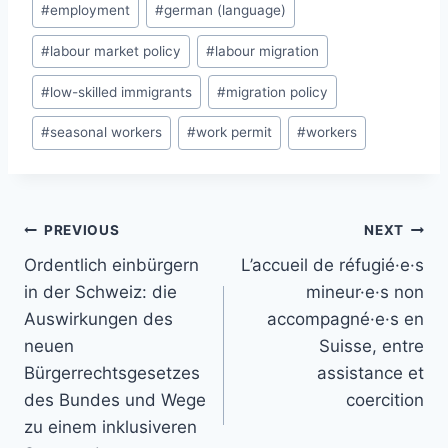
#
employment
#
german (language)
#
labour market policy
#
labour migration
#
low-skilled immigrants
#
migration policy
#
seasonal workers
#
work permit
#
workers
Post
PREVIOUS
NEXT
navigation
Ordentlich einbürgern
L’accueil de réfugié·e·s
in der Schweiz: die
mineur·e·s non
Auswirkungen des
accompagné·e·s en
neuen
Suisse, entre
Bürgerrechtsgesetzes
assistance et
des Bundes und Wege
coercition
zu einem inklusiveren