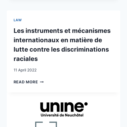
REQUÉRANTES
D’ASILE
DÉBOUTÉES
LAW
SONT-
ELLES
Les instruments et mécanismes
AUTORISÉES
internationaux en matière de
À
SAISIR
lutte contre les discriminations
DES
raciales
INSTANCES
INTERNATIONALES?
11 April 2022
LES
READ MORE
INSTRUMENTS
ET
MÉCANISMES
INTERNATIONAUX
EN
MATIÈRE
DE