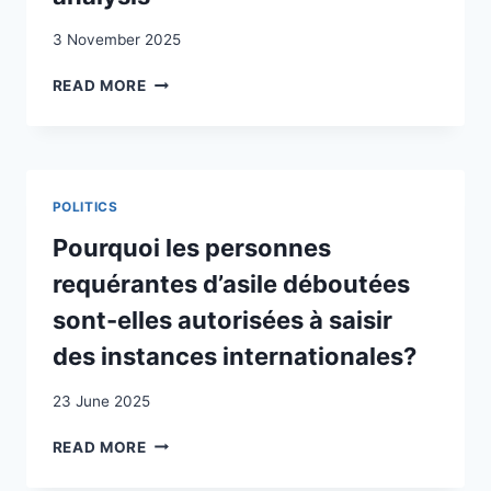
3 November 2025
MIGRATION
READ MORE
GOVERNANCE
THROUGH
TRADE
AGREEMENTS
–
POLITICS
A
TWO-
Pourquoi les personnes
LEVEL
requérantes d’asile déboutées
ANALYSIS
sont-elles autorisées à saisir
des instances internationales?
23 June 2025
POURQUOI
READ MORE
LES
PERSONNES