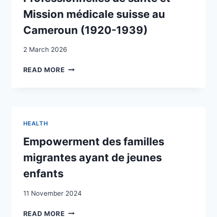
Mission médicale suisse au
Cameroun (1920-1939)
2 March 2026
POUSSER
READ MORE
LES
PORTES
DES
EMPIRES
GRÂCE
HEALTH
À
LA
Empowerment des familles
MÉDECINE.
migrantes ayant de jeunes
PROFESSIONNELLES
DE
enfants
SANTÉ
ET
11 November 2024
MISSION
MÉDICALE
EMPOWERMENT
READ MORE