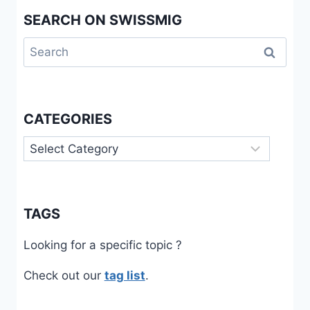
OF
SEARCH ON SWISSMIG
HEALTH’S
SOCIAL
Search
DIMENSION
for:
CATEGORIES
Categories
TAGS
Looking for a specific topic ?
Check out our
tag list
.