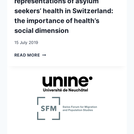
representations of asylum
NURSE-
LED,
seekers’ health in Switzerland:
PATIENT
the importance of health’s
CENTERED,
CARE
social dimension
NETWORK
IN
15 July 2019
SWITZERLAND
ASYLUM
READ MORE
SEEKERS’
AND
NURSES’
REPRESENTATIONS
OF
ASYLUM
SEEKERS’
HEALTH
IN
SWITZERLAND:
THE
IMPORTANCE