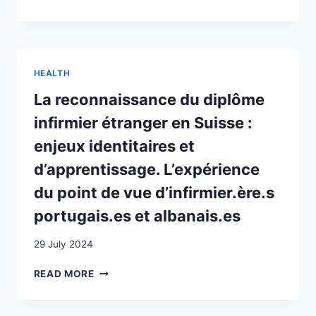
SUISSE
DES
AU
FAMILLES
CAMEROUN
MIGRANTES
(1920-
AYANT
1939)
DE
HEALTH
JEUNES
ENFANTS
La reconnaissance du diplôme
infirmier étranger en Suisse :
enjeux identitaires et
d’apprentissage. L’expérience
du point de vue d’infirmier.ère.s
portugais.es et albanais.es
29 July 2024
LA
READ MORE
RECONNAISSANCE
DU
DIPLÔME