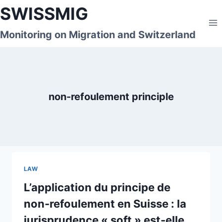
Skip
SWISSMIG
to
content
Monitoring on Migration and Switzerland
non-refoulement principle
LAW
L’application du principe de
non-refoulement en Suisse : la
jurisprudence « soft » est-elle