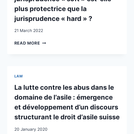
plus protectrice que la
jurisprudence « hard » ?
21 March 2022
L’APPLICATION
READ MORE
DU
PRINCIPE
DE
NON-
REFOULEMENT
LAW
EN
SUISSE
La lutte contre les abus dans le
:
domaine de l’asile : émergence
LA
JURISPRUDENCE
et développement d’un discours
«
structurant le droit d’asile suisse
SOFT
»
20 January 2020
EST-