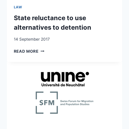
NON
LAW
ACCOMPAGNÉ-
ES
State reluctance to use
EN
alternatives to detention
SUISSE:
DISPOSITIF
14 September 2017
INSTITUTIONNEL
DE
STATE
READ MORE
PRISE
RELUCTANCE
EN
TO
CHARGE,
USE
RÉACTIONS
ALTERNATIVES
AU
TO
VÉCU
DETENTION
DE
L’EXIL
ET
COMPORTEMENT
IDENTITAIRE