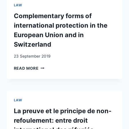
L’ITALIE
LAW
VERS
LA
Complementary forms of
SUISSE
international protection in the
PENDANT
LA
European Union and in
SECONDE
Switzerland
GUERRE
MONDIALE
23 September 2019
:
LA
COMPLEMENTARY
READ MORE
QUESTION
FORMS
DES
OF
REFOULÉS
INTERNATIONAL
PROTECTION
IN
LAW
THE
EUROPEAN
La preuve et le principe de non-
UNION
refoulement: entre droit
AND
IN