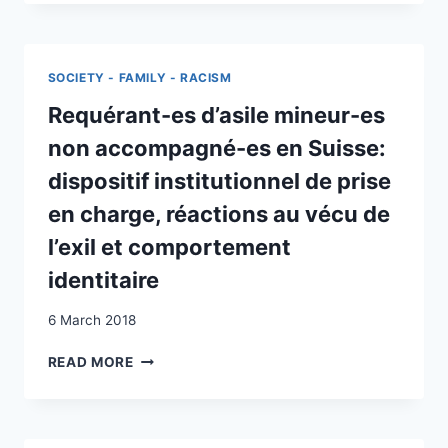
REFUGEES
DROITS
IN
HUMAINS
THE
ET
NAZI
DROIT
SOCIETY - FAMILY - RACISM
ERA
SUISSE
Requérant-es d’asile mineur-es
DES
MIGRATIONS
non accompagné-es en Suisse:
dispositif institutionnel de prise
en charge, réactions au vécu de
l’exil et comportement
identitaire
6 March 2018
REQUÉRANT-
READ MORE
ES
D’ASILE
MINEUR-
ES