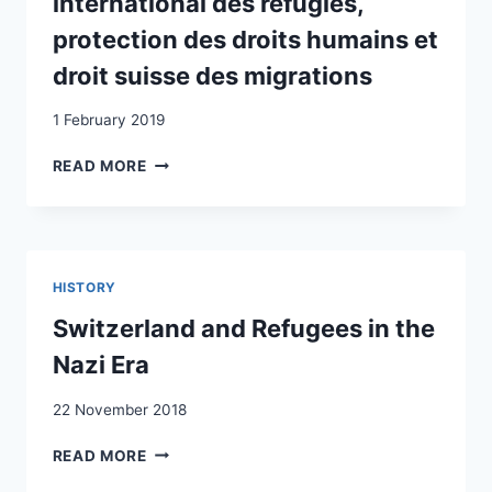
international des réfugiés,
SWITZERLAND
protection des droits humains et
droit suisse des migrations
1 February 2019
LA
READ MORE
PREUVE
ET
LE
PRINCIPE
DE
HISTORY
NON-
REFOULEMENT:
Switzerland and Refugees in the
ENTRE
Nazi Era
DROIT
INTERNATIONAL
22 November 2018
DES
RÉFUGIÉS,
SWITZERLAND
READ MORE
PROTECTION
AND
DES