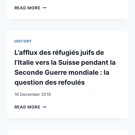
ELLE
LA
READ MORE
PLUS
LUTTE
PROTECTRICE
CONTRE
QUE
LES
LA
ABUS
JURISPRUDENCE
DANS
«
HISTORY
LE
HARD
DOMAINE
L’afflux des réfugiés juifs de
»
DE
?
l’Italie vers la Suisse pendant la
L’ASILE
:
Seconde Guerre mondiale : la
ÉMERGENCE
question des refoulés
ET
DÉVELOPPEMENT
16 December 2019
D’UN
DISCOURS
L’AFFLUX
READ MORE
STRUCTURANT
DES
LE
RÉFUGIÉS
DROIT
JUIFS
D’ASILE
DE
SUISSE