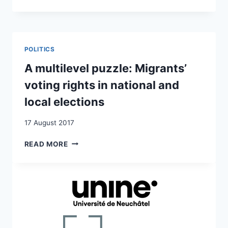
ET
BRAZIL,
COLONISATION
1815–
SUISSES
1821
EN
AMÉRIQUE
POLITICS
DU
SUD
A multilevel puzzle: Migrants’
voting rights in national and
local elections
17 August 2017
A
READ MORE
MULTILEVEL
PUZZLE:
MIGRANTS’
VOTING
RIGHTS
IN
NATIONAL
AND