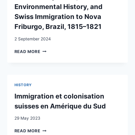
Environmental History, and
Swiss Immigration to Nova
Friburgo, Brazil, 1815–1821
2 September 2024
COLONIAL
READ MORE
EXILES:
THE
TAMBORA
VOLCANIC
EXPLOSION,
HISTORY
ENVIRONMENTAL
HISTORY,
Immigration et colonisation
AND
suisses en Amérique du Sud
SWISS
IMMIGRATION
29 May 2023
TO
NOVA
IMMIGRATION
READ MORE
FRIBURGO,