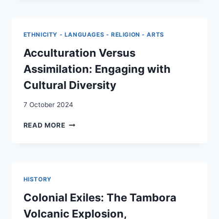
AUS
DER
SCHWEIZ
ETHNICITY - LANGUAGES - RELIGION - ARTS
NACH
LATEINAMERIKA
Acculturation Versus
IM
Assimilation: Engaging with
19.
UND
Cultural Diversity
20.
JAHRHUNDERT
7 October 2024
ACCULTURATION
READ MORE
VERSUS
ASSIMILATION:
ENGAGING
WITH
CULTURAL
HISTORY
DIVERSITY
Colonial Exiles: The Tambora
Volcanic Explosion,