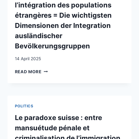
l’intégration des populations
IN
A
étrangères = Die wichtigsten
SWISS
Dimensionen der Integration
VALLEY
ausländischer
Bevölkerungsgruppen
14 April 2025
LES
READ MORE
PRINCIPALES
DIMENSIONS
DE
L’INTÉGRATION
DES
POLITICS
POPULATIONS
ÉTRANGÈRES
Le paradoxe suisse : entre
=
mansuétude pénale et
DIE
WICHTIGSTEN
criminalisation de l’immigration