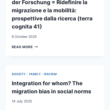
der Forschung = Ridefinire la
migrazione e la mobilità:
prospettive dalla ricerca (terra
cognita 41)
6 October 2025
REPENSER
READ MORE
LA
MIGRATION
ET
LA
MOBILITÉ
SOCIETY - FAMILY - RACISM
:
PERSPECTIVES
Integration for whom? The
APPORTÉES
migration bias in social norms
PAR
LA
14 July 2025
RECHERCHE
=