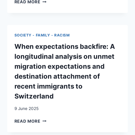
INTEGRATION
READ MORE
MIGRATION
FOR
UND
WHOM?
MOBILITÄT
THE
WEITERDENKEN:
MIGRATION
PERSPEKTIVEN
BIAS
AUS
SOCIETY - FAMILY - RACISM
IN
DER
SOCIAL
When expectations backfire: A
FORSCHUNG
NORMS
=
longitudinal analysis on unmet
RIDEFINIRE
migration expectations and
LA
MIGRAZIONE
destination attachment of
E
recent immigrants to
LA
MOBILITÀ:
Switzerland
PROSPETTIVE
DALLA
9 June 2025
RICERCA
(TERRA
WHEN
READ MORE
COGNITA
EXPECTATIONS
41)
BACKFIRE: