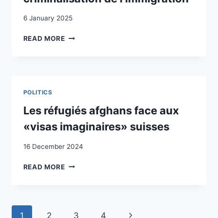
DIMENSIONEN
DER
6 January 2025
INTEGRATION
AUSLÄNDISCHER
LE
READ MORE
BEVÖLKERUNGSGRUPPEN
PARADOXE
SUISSE
:
ENTRE
MANSUÉTUDE
POLITICS
PÉNALE
ET
Les réfugiés afghans face aux
CRIMINALISATION
«visas imaginaires» suisses
DE
L’IMMIGRATION
16 December 2024
LES
READ MORE
RÉFUGIÉS
AFGHANS
FACE
AUX
Page
Next
1
2
3
4
«VISAS