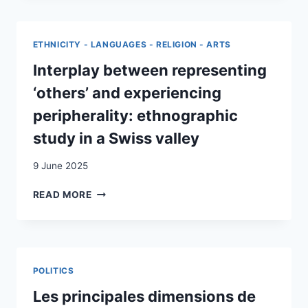
A
LONGITUDINAL
ANALYSIS
ETHNICITY - LANGUAGES - RELIGION - ARTS
ON
UNMET
Interplay between representing
MIGRATION
‘others’ and experiencing
EXPECTATIONS
AND
peripherality: ethnographic
DESTINATION
study in a Swiss valley
ATTACHMENT
OF
9 June 2025
RECENT
IMMIGRANTS
INTERPLAY
READ MORE
TO
BETWEEN
SWITZERLAND
REPRESENTING
‘OTHERS’
AND
EXPERIENCING
POLITICS
PERIPHERALITY:
ETHNOGRAPHIC
Les principales dimensions de
STUDY