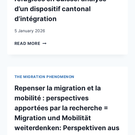
d’un dispositif cantonal
d’intégration
5 January 2026
ACCOMPAGNEMENT
READ MORE
DES
PERSONNES
REQUÉRANTES
D’ASILE
ET
THE MIGRATION PHENOMENON
RÉFUGIÉES
EN
Repenser la migration et la
SUISSE:
mobilité : perspectives
ANALYSE
D’UN
apportées par la recherche =
DISPOSITIF
Migration und Mobilität
CANTONAL
D’INTÉGRATION
weiterdenken: Perspektiven aus