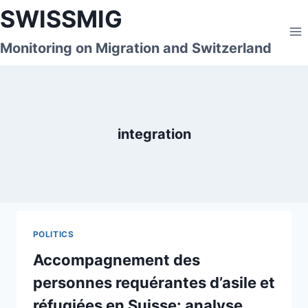
Skip
SWISSMIG
to
content
Monitoring on Migration and Switzerland
integration
POLITICS
Accompagnement des
personnes requérantes d’asile et
réfugiées en Suisse: analyse