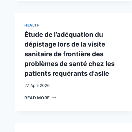
BY
CATEGORIZATIONS
ENFORCING
AND
A
EXPERIENCES
MORAL
OF
HEALTH
CONTRACT:
“UNACCOMPANIED
Étude de l’adéquation du
GREY
MINORS”
WORK,
dépistage lors de la visite
UPON
IRREGULAR
REACHING
sanitaire de frontière des
MIGRANT
ADULTHOOD:
LABOUR
ISSUES
problèmes de santé chez les
AND
AND
patients requérants d’asile
THE
AMBIVALENCES
MORAL
AROUND
27 April 2026
ECONOMY
THE
OF
“UAM”
ÉTUDE
READ MORE
ILLEGALITY
CATEGORY
DE
IN
IN
L’ADÉQUATION
PAID
GENEVA (SWITZERLAND)
DU
DOMESTIC
DÉPISTAGE
WORK
LORS
IN