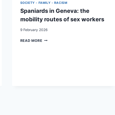
EXTENSION
SOCIETY - FAMILY - RACISM
OF
Spaniards in Geneva: the
THE
STATE
mobility routes of sex workers
IN
A
9 February 2026
CONTEXT
OF
SPANIARDS
READ MORE
A
IN
REGULARIZATION
GENEVA:
SCHEME
THE
FOR
MOBILITY
UNDOCUMENTED
ROUTES
MIGRANTS
OF
SEX
WORKERS