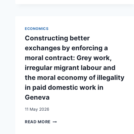
ET
EXPÉRIENCES
DE
« MINEURS
NON
ECONOMICS
ACCOMPAGNÉS »
Constructing better
À
LA
exchanges by enforcing a
MAJORITÉ
moral contract: Grey work,
:
ENJEUX
irregular migrant labour and
ET
the moral economy of illegality
AMBIVALENCES
AUTOUR
in paid domestic work in
DE
Geneva
LA
CATÉGORIE
« MNA »
11 May 2026
À
CONSTRUCTING
GENÈVE (SUISSE)
READ MORE
BETTER
/
EXCHANGES
MIGRATION