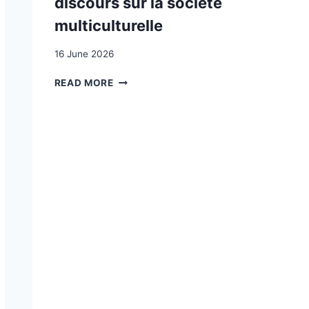
discours sur la société
multiculturelle
16 June 2026
DES
READ MORE
RÉFUGIÉS
ET
DES
MYTHES
:
UNE
LECTURE
SYSTÉMIQUE
DU
DISCOURS
SUR
LA
SOCIÉTÉ
MULTICULTURELLE