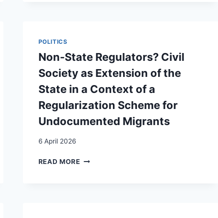
COLLECTIF
DE
L’HOSPICE
GÉNÉRAL
POLITICS
:
Non-State Regulators? Civil
QUELLES
ACTIVITÉS
Society as Extension of the
POUR
State in a Context of a
QUELLE
INTÉGRATION
Regularization Scheme for
?
Undocumented Migrants
6 April 2026
NON-
READ MORE
STATE
REGULATORS?
CIVIL
SOCIETY
AS