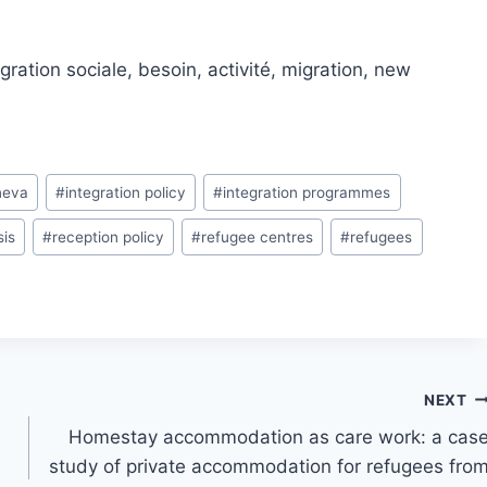
égration sociale, besoin, activité, migration, new
neva
#
integration policy
#
integration programmes
sis
#
reception policy
#
refugee centres
#
refugees
NEXT
Homestay accommodation as care work: a cas
study of private accommodation for refugees fro