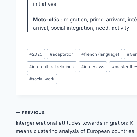
initiatives.
Mots-clés
: migration, primo-arrivant, int
arrival, social integration, need, activity
Post
#
2025
#
adaptation
#
french (language)
#
Ge
Tags:
#
intercultural relations
#
interviews
#
master the
#
social work
Post
PREVIOUS
navigation
Intergenerational attitudes towards migration: K-
means clustering analysis of European countries