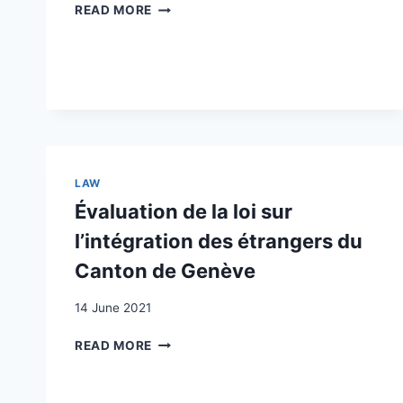
EVALUATION
READ MORE
INTEGRATION
PERU:
RECHTSSCHUTZ
UND
ENTSCHEIDQUALITÄT.
SCHLUSSBERICHT
LAW
Évaluation de la loi sur
l’intégration des étrangers du
Canton de Genève
14 June 2021
ÉVALUATION
READ MORE
DE
LA
LOI