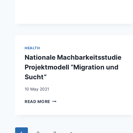
SUR
L’INTÉGRATION
DES
ÉTRANGERS
DU
CANTON
DE
HEALTH
GENÈVE
Nationale Machbarkeitsstudie
Projektmodell “Migration und
Sucht”
10 May 2021
NATIONALE
READ MORE
MACHBARKEITSSTUDIE
PROJEKTMODELL
“MIGRATION
UND
Page
SUCHT”