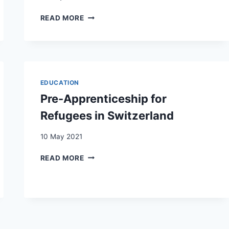
DIE
READ MORE
BEDEUTUNG
DES
WISSENSTRANSFERS
BEI
MIGRATIONSPOLITISCHEN
FRAGEN:
EDUCATION
ERFAHRUNGEN
Pre-Apprenticeship for
AUS
FRANKREICH,
Refugees in Switzerland
DEUTSCHLAND,
ÖSTERREICH
10 May 2021
UND
DER
PRE-
READ MORE
SCHWEIZ
APPRENTICESHIP
FOR
REFUGEES
IN
SWITZERLAND