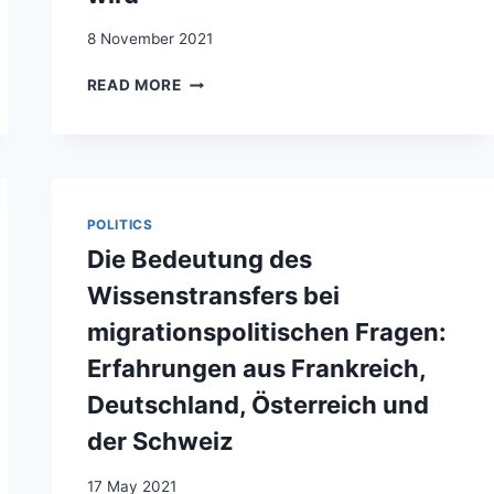
8 November 2021
MIT-
READ MORE
UND
NEBENEINANDER
IN
SCHWEIZER
GEMEINDEN.
WIE
POLITICS
MIGRATION
Die Bedeutung des
VON
DER
Wissenstransfers bei
ANSÄSSIGEN
migrationspolitischen Fragen:
BEVÖLKERUNG
WAHRGENOMMEN
Erfahrungen aus Frankreich,
WIRD
Deutschland, Österreich und
der Schweiz
17 May 2021