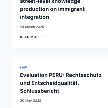
street-level knowledge
production on immigrant
integration
24 March 2025
INTEGRATION
READ MORE
AS
A
TOTALIZING
INSTITUTION:
A
MORAL
LAW
ECONOMY
Evaluation PERU: Rechtsschutz
OF
STREET-
und Entscheidqualität.
LEVEL
Schlussbericht
KNOWLEDGE
PRODUCTION
30 May 2022
ON
IMMIGRANT