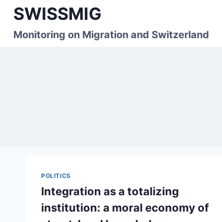
Skip
SWISSMIG
to
content
Monitoring on Migration and Switzerland
POLITICS
Integration as a totalizing
institution: a moral economy of