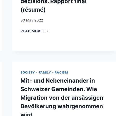
décisions. Rapport final
(résumé)
30 May 2022
ÉVALUATION
READ MORE
PERU
:
PROTECTION
JURIDIQUE
ET
QUALITÉ
DES
SOCIETY - FAMILY - RACISM
DÉCISIONS.
RAPPORT
Mit- und Nebeneinander in
FINAL
Schweizer Gemeinden. Wie
(RÉSUMÉ)
Migration von der ansässigen
Bevölkerung wahrgenommen
wird