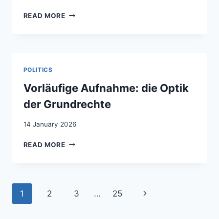
NOMEN
READ MORE
EST
OMEN:
QUAND
S’APPELER
PIERRE,
POLITICS
AFRIM
OU
Vorläufige Aufnahme: die Optik
MEHMET
der Grundrechte
FAIT
LA
14 January 2026
DIFFÉRENCE
VORLÄUFIGE
READ MORE
AUFNAHME:
DIE
OPTIK
DER
Page
Next
1
2
3
…
25
GRUNDRECHTE
navigation
Page