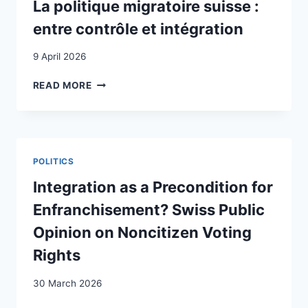
La politique migratoire suisse :
entre contrôle et intégration
9 April 2026
LA
READ MORE
POLITIQUE
MIGRATOIRE
SUISSE
:
ENTRE
POLITICS
CONTRÔLE
ET
Integration as a Precondition for
INTÉGRATION
Enfranchisement? Swiss Public
Opinion on Noncitizen Voting
Rights
30 March 2026