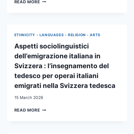
INTEGRATION
READ MORE
AS
A
PRECONDITION
FOR
ENFRANCHISEMENT?
ETHNICITY - LANGUAGES - RELIGION - ARTS
SWISS
PUBLIC
Aspetti sociolinguistici
OPINION
dell’emigrazione italiana in
ON
NONCITIZEN
Svizzera : l’insegnamento del
VOTING
tedesco per operai italiani
RIGHTS
emigrati nella Svizzera tedesca
15 March 2026
ASPETTI
READ MORE
SOCIOLINGUISTICI
DELL’EMIGRAZIONE
ITALIANA
IN