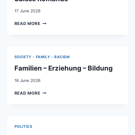
17 June 2026
MISE
READ MORE
EN
OEUVRE
DES
“PÉDAGOGIES
DU
SOCIETY - FAMILY - RACISM
CARE”
DANS
Familien – Erziehung – Bildung
UN
GYMNASE
16 June 2026
DE
FAMILIEN
LA
READ MORE
–
SUISSE
ERZIEHUNG
ROMANDE
–
BILDUNG
POLITICS