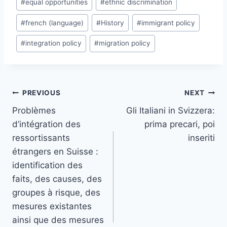
#
equal opportunities
#
ethnic discrimination
#
french (language)
#
History
#
immigrant policy
#
integration policy
#
migration policy
Post
PREVIOUS
NEXT
navigation
Problèmes
Gli Italiani in Svizzera:
d’intégration des
prima precari, poi
ressortissants
inseriti
étrangers en Suisse :
identification des
faits, des causes, des
groupes à risque, des
mesures existantes
ainsi que des mesures