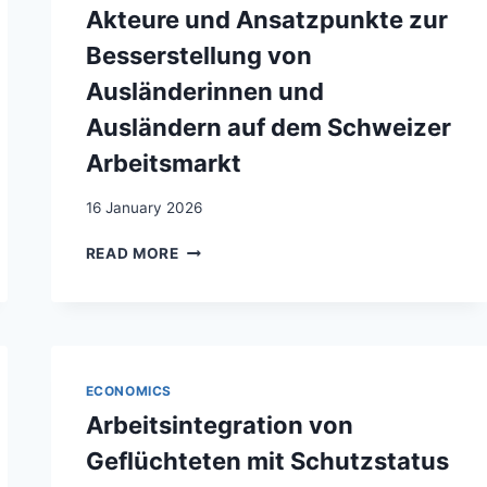
GENÈVE:
Akteure und Ansatzpunkte zur
COMPARAISONS
INTERCANTONALES
Besserstellung von
Ausländerinnen und
Ausländern auf dem Schweizer
Arbeitsmarkt
16 January 2026
INTÉGRATION
READ MORE
ET
TRAVAIL:
CHAMPS
D’ACTIVITÉ,
ACTEURS
ET
ECONOMICS
DOMAINES
Arbeitsintegration von
À
DÉVELOPPER
Geflüchteten mit Schutzstatus
DANS