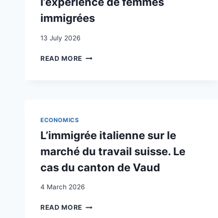
l’expérience de femmes
immigrées
13 July 2026
CONCILIER
READ MORE
TRAVAIL
ET
GROSSESSE
DANS
DES
EMPLOIS
ECONOMICS
NON
L’immigrée italienne sur le
QUALIFIÉS:
L’EXPÉRIENCE
marché du travail suisse. Le
DE
cas du canton de Vaud
FEMMES
IMMIGRÉES
4 March 2026
L’IMMIGRÉE
READ MORE
ITALIENNE