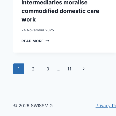
intermediaries moralise
commodified domestic care
work
24 November 2025
‘THIS
READ MORE
BIG
SHADOW
THAT
WE
Page
NEED
Next
1
2
3
…
11
TO
navigation
TURN
Page
INTO
LIGHT’
–
HOW
LABOUR
© 2026 SWISSMIG
Privacy Po
INTERMEDIARIES
MORALISE