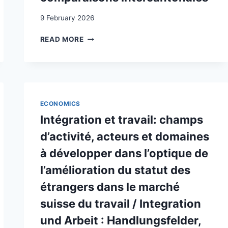
9 February 2026
ANALYSE
READ MORE
DES
DÉTERMINANTS
MACROÉCONOMIQUES
DE
L’EMPLOYABILITÉ
DES
ECONOMICS
TITULAIRES
Intégration et travail: champs
DE
PERMIS
d’activité, acteurs et domaines
B-
à développer dans l’optique de
RÉFUGIÉ
ET
l’amélioration du statut des
F
étrangers dans le marché
DANS
LE
suisse du travail / Integration
CANTON
und Arbeit : Handlungsfelder,
DE