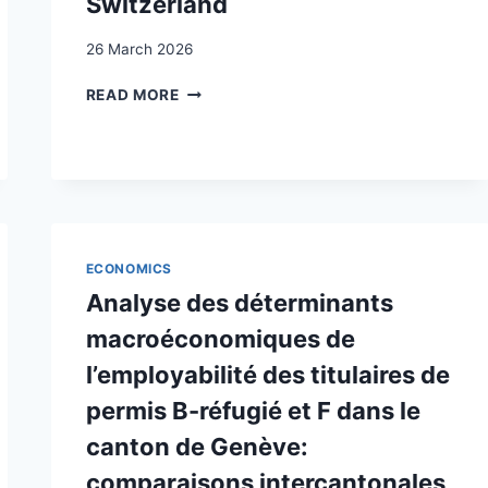
Switzerland
26 March 2026
FOREIGN
READ MORE
LABOUR,
GROWTH
AND
PRODUCTIVITY:
THE
CASE
OF
ECONOMICS
SWITZERLAND
Analyse des déterminants
macroéconomiques de
l’employabilité des titulaires de
permis B-réfugié et F dans le
canton de Genève:
comparaisons intercantonales