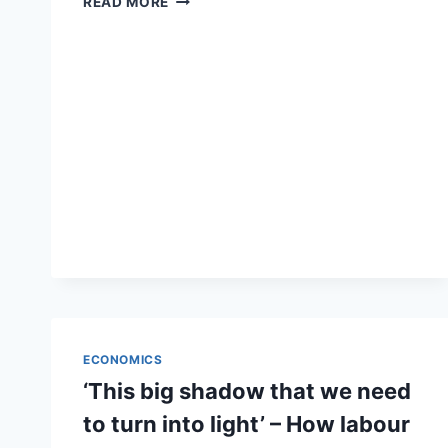
READ MORE
PATHS
OF
INTEGRATION:
KOSOVO
ALBANIAN
MIGRANTS
AND
THEIR
DESCENDANTS
IN
GERMANY
AND
SWITZERLAND
ECONOMICS
‘This big shadow that we need
to turn into light’ – How labour