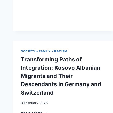
SUR
LE
MARCHÉ
DU
TRAVAIL
SUISSE.
LE
CAS
DU
SOCIETY - FAMILY - RACISM
CANTON
DE
Transforming Paths of
VAUD
Integration: Kosovo Albanian
Migrants and Their
Descendants in Germany and
Switzerland
9 February 2026
TRANSFORMING