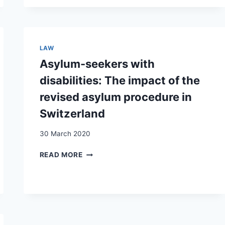
OF
MIGRANT
FAMILIES
RAISING
CHILDREN
LAW
WITH
Asylum-seekers with
DISABILITIES
IN
disabilities: The impact of the
FIVE
revised asylum procedure in
EUROPEAN
COUNTRIES:
Switzerland
UPDATING
KNOWLEDGE
30 March 2020
AND
PURSUING
ASYLUM-
READ MORE
NEW
SEEKERS
RESEARCH
WITH
/
DISABILITIES:
LA
THE
SITUATION
IMPACT
DES
OF
FAMILLES