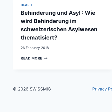
FAMILLES
HEALTH
MIGRANTES
Behinderung und Asyl : Wie
AYANT
UN
wird Behinderung im
ENFANT
schweizerischen Asylwesen
AVEC
DES
thematisiert?
BESOINS
SPÉCIAUX
26 February 2018
EN
SUISSE
BEHINDERUNG
READ MORE
ET
UND
EN
ASYL
NORVÈGE
:
WIE
WIRD
BEHINDERUNG
© 2026 SWISSMIG
Privacy Po
IM
SCHWEIZERISCHEN
ASYLWESEN
THEMATISIERT?