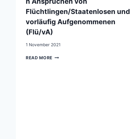
n Ansprüchen von
Flüchtlingen/Staatenlosen und
vorläufig Aufgenommenen
(Flü/vA)
1 November 2021
ÜBERSICHT
READ MORE
ZU
DEN
SOZIALVERSICHERUNGSRECHTLICHE
ANSPRÜCHEN
VON
FLÜCHTLINGEN/STAATENLOSEN
UND
VORLÄUFIG
AUFGENOMMENEN
(FLÜ/VA)