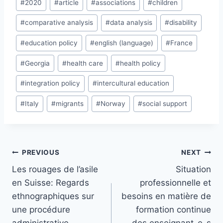
#
2020
#
article
#
associations
#
children
Tags:
#
comparative analysis
#
data analysis
#
disability
#
education policy
#
english (language)
#
France
#
Georgia
#
health care
#
health policy
#
integration policy
#
intercultural education
#
Italy
#
migrants
#
Norway
#
social support
Post
PREVIOUS
NEXT
navigation
Les rouages de l’asile
Situation
en Suisse: Regards
professionnelle et
ethnographiques sur
besoins en matière de
une procédure
formation continue