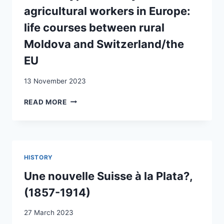
VERSCHRÄNKUNG
agricultural workers in Europe:
VON
GRENZREGIME
life courses between rural
UND
Moldova and Switzerland/the
(GLOBALER)
LANDWIRTSCHAFT
EU
IM
SCHWEIZER
13 November 2023
GEMÜSEBAU
ON
READ MORE
THE
HYPERMOBILITY
OF
AGRICULTURAL
WORKERS
HISTORY
IN
EUROPE:
Une nouvelle Suisse à la Plata?,
LIFE
(1857-1914)
COURSES
BETWEEN
27 March 2023
RURAL