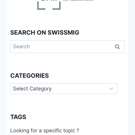
ETUDE
DE
CAS
AUPRÈS
SEARCH ON SWISSMIG
DE
PRODUCTEURS
Search
DE
LAIT
for:
EN
SUISSE
ROMANDE
CATEGORIES
Categories
TAGS
Looking for a specific topic ?