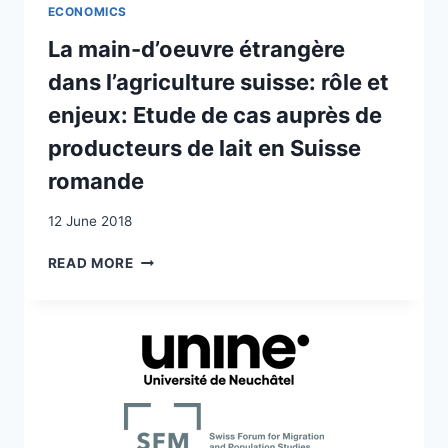
MIGRANTS
ECONOMICS
EN
FRANCE,
La main-d’oeuvre étrangère
SUISSE,
dans l’agriculture suisse: rôle et
ITALIE
ET
enjeux: Etude de cas auprès de
DÉVELOPPEMENT
producteurs de lait en Suisse
AGRICOLE
romande
12 June 2018
LA
READ MORE
MAIN-
D’OEUVRE
ÉTRANGÈRE
DANS
L’AGRICULTURE
SUISSE:
RÔLE
ET
ENJEUX: