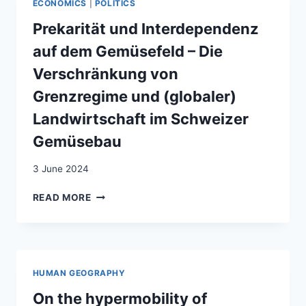
ECONOMICS
|
POLITICS
LABOUR
IN
Prekarität und Interdependenz
SWITZERLAND
auf dem Gemüsefeld – Die
Verschränkung von
Grenzregime und (globaler)
Landwirtschaft im Schweizer
Gemüsebau
3 June 2024
PREKARITÄT
READ MORE
UND
INTERDEPENDENZ
AUF
DEM
GEMÜSEFELD
HUMAN GEOGRAPHY
–
DIE
On the hypermobility of