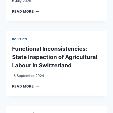
6 July 2026
LES
READ MORE
SUISSES
DE
LA
MER
NOIRE:
POLITICS
HISTOIRE
D’UNE
Functional Inconsistencies:
DIASPORA
State Inspection of Agricultural
OUBLIÉE
Labour in Switzerland
16 September 2024
FUNCTIONAL
READ MORE
INCONSISTENCIES:
STATE
INSPECTION
OF
AGRICULTURAL