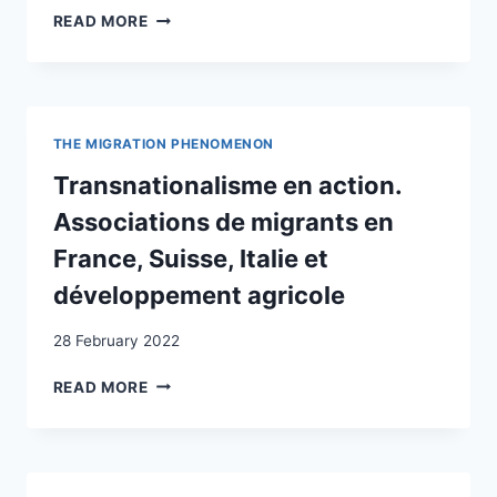
MOLDOVA
UNE
READ MORE
AND
NOUVELLE
SWITZERLAND/THE
SUISSE
EU
À
LA
PLATA?,
THE MIGRATION PHENOMENON
(1857-
1914)
Transnationalisme en action.
Associations de migrants en
France, Suisse, Italie et
développement agricole
28 February 2022
TRANSNATIONALISME
READ MORE
EN
ACTION.
ASSOCIATIONS
DE